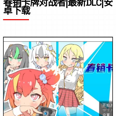
春销卡牌对战者|最新DLC|安
卓下载